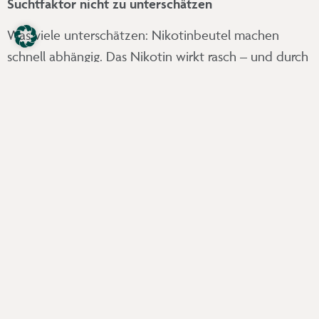
Suchtfaktor nicht zu unterschätzen
Was viele unterschätzen: Nikotinbeutel machen
schnell abhängig. Das Nikotin wirkt rasch – und durch
die Geschmacksrichtungen wirken die Beutel
besonders anziehend auf Jugendliche. Die Gefahr:
Viele greifen regelmäßig und unbemerkt zu, oft in
der Schule oder beim Sport – und entwickeln eine
Sucht, ohne es zu merken.
Fazit: Gesund ist anders
Auch wenn Nikotinbeutel wie eine harmlose
Alternative zur Zigarette wirken, sie sind alles andere
als harmlos. Für Ihre Zähne, Ihr Zahnfleisch und Ihre
allgemeine Gesundheit ist es am besten, ganz auf
Produkte mit Nikotin zu verzichten, unabhängig