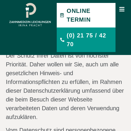
ONLINE
DATENSCHUTZ
TERMIN
(0) 21 75 / 42
DATENSCHUTZERKLÄR
70
Der Schutz Ihrer Daten ist von höchster
Priorität. Daher wollen wir Sie, auch um alle
gesetzlichen Hinweis- und
Informationspflichten zu erfüllen, im Rahmen
dieser Datenschutzerklärung umfassend über
die beim Besuch dieser Webseite
verarbeiteten Daten und deren Verwendung
aufzuklären.
Vom Datenschutz sind personenbezogene